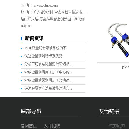
网 址：www.zolube.com
地 址：广东省深圳市宝安区松岗街道南一
路田洋六路4号鑫浩顺智造创新园二期北侧
B栋301
新闻资讯
MQL微量润滑喷油系统的不...
浅述微量润滑特点及优势
分析干切削与微量润滑密切相...
PM
介绍微量润滑用于加工中心的...
介绍微量油雾润滑加工对油品...
讲述金属切削选用微量润滑方...
底部导航
友情链接
官网首页
人才招聘
气刀风刀