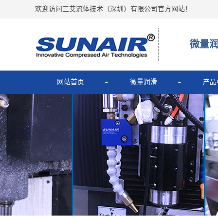
欢迎访问三艾流体技术（深圳）有限公司官方网站！
微量
网站首页
微量润滑
产品
MIC
微量润滑
微量润滑
主轴润
涡流管
超低温微