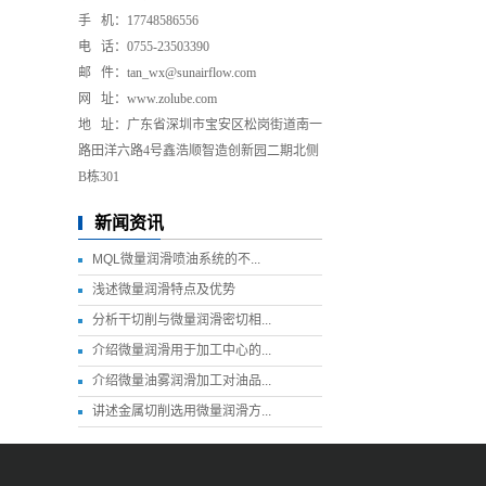
手 机：17748586556
电 话：0755-2
3503390
邮 件：tan_wx@sunairflow.com
网 址：www.zolube.com
地 址：广东省深圳市宝安区松岗街道南一
路田洋六路4号鑫浩顺智造创新园二期北侧
B栋301
新闻资讯
MQL微量润滑喷油系统的不...
浅述微量润滑特点及优势
分析干切削与微量润滑密切相...
介绍微量润滑用于加工中心的...
介绍微量油雾润滑加工对油品...
讲述金属切削选用微量润滑方...