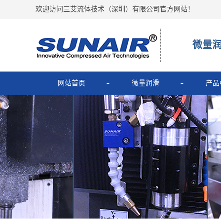
欢迎访问三艾流体技术（深圳）有限公司官方网站！
微量
网站首页
微量润滑
产品
MIC
微量润滑
微量润滑
主轴润
涡流管
超低温微